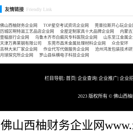
友情链接
Friendly Link
佛山西柚财务企业网
TOP星空考试资讯企业网
莞普拉斯开心玩企业
历城区啊特滋工艺品店企业网
全屋定制家具十大品牌企业网
内蒙古
壹榀旅行企业网
乌鲁木齐市白癜风专科医院企业网
山东至江金属企
天津万弗莱钢有限公司
东莞市昌禾金属处理材料企业网
众合安环
吉林大米厂家企业网
作业代写代做服务企业网
沧州鸿发包装技术研
月球探究所企业网
罗山县纵横电子科技企业网
栏目导航:
首页
|
企业查询
|
企业推广
|
企业
2023 版权所有 © 佛山
佛山西柚财务企业网www.xi